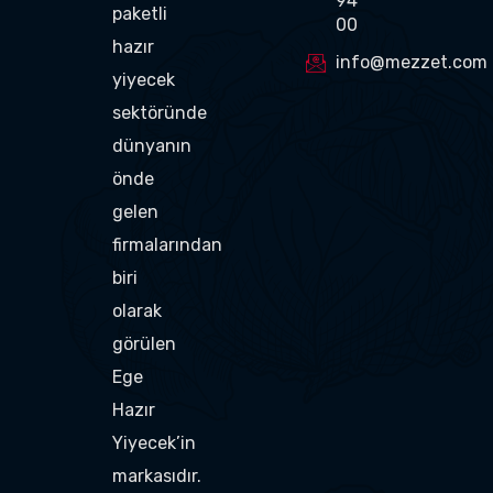
94
paketli
00
hazır
info@mezzet.com
yiyecek
sektöründe
dünyanın
önde
gelen
firmalarından
biri
olarak
görülen
Ege
Hazır
Yiyecek’in
markasıdır.