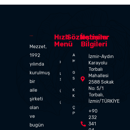
Hızlı
Sözleşmeler
İletişim
Menü
Bilgileri
Mezzet,
1992
Aydınlatma
İzmir-Aydın
Metni
Hakkımızda
Karayolu
yılında
Torbalı
kurulmuş
Gizlilik
Lezzet
Mahallesi
Sözleşmesi
Sırrımız
bir
2588 Sokak
No: 5/1
aile
Kullanım
Üretim
Torbalı,
Koşulları
şirketi
İzmir/TÜRKİYE
Ürünler
olan
Çerez
+90
Politikası
ve
232
341
bugün