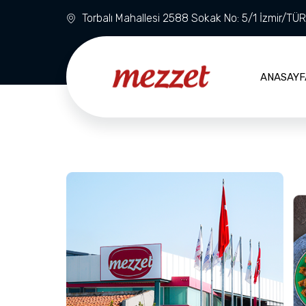
Torbalı Mahallesi 2588 Sokak No: 5/1 İzmir/TÜ
ANASAYF