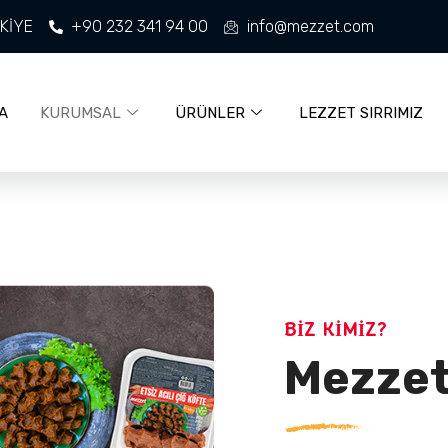
RKİYE
+90 232 341 94 00
info@mezzet.com
A
KURUMSAL
ÜRÜNLER
LEZZET SIRRIMIZ
BİZ KİMİZ?
Mezze