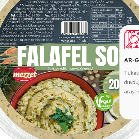
AR-G
Tüketi
duyduğ
araştı