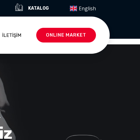
English
KATALOG
ONLINE MARKET
İLETIŞIM
k
iz