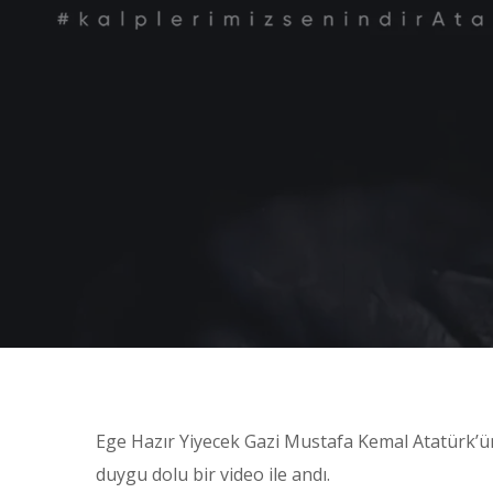
Ege Hazır Yiyecek Gazi Mustafa Kemal Atatürk’ün
duygu dolu bir video ile andı.