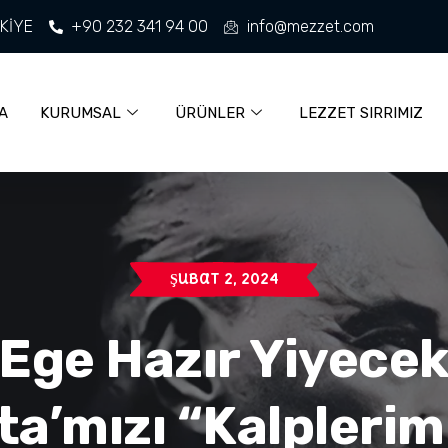
RKİYE
+90 232 341 94 00
info@mezzet.com
A
KURUMSAL
ÜRÜNLER
LEZZET SIRRIMIZ
Şubat 2, 2024
Ege Hazır Yiyece
ta’mızı “Kalplerim