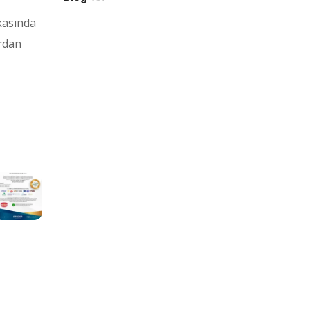
kasında
ardan