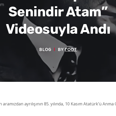
Senindir Atam”
Videosuyla Andı
Blog
by
root
 aramızdan ayrılışının 85. yılında, 10 Kasım Atatürk’ü Anma