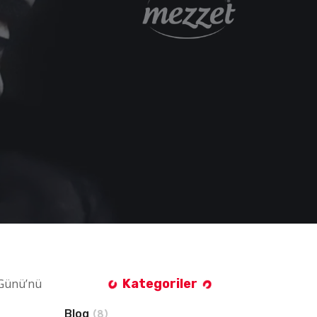
 Günü’nü
Kategoriler
Blog
(8)