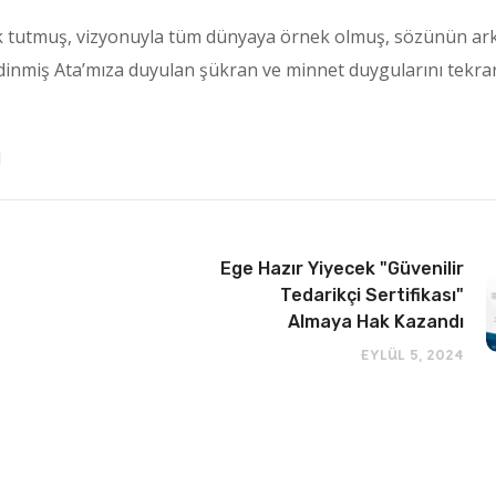
ışık tutmuş, vizyonuyla tüm dünyaya örnek olmuş, sözünün ar
edinmiş Ata’mıza duyulan şükran ve minnet duygularını tekr
I
Ege Hazır Yiyecek "Güvenilir
Tedarikçi Sertifikası"
Almaya Hak Kazandı
Eylül 5, 2024