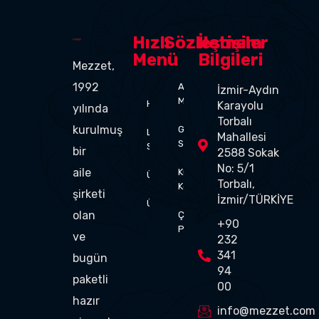
Hızlı
Sözleşmeler
İletişim
Menü
Bilgileri
Mezzet,
1992
Aydınlatma
İzmir-Aydın
Metni
Hakkımızda
Karayolu
yılında
Torbalı
kurulmuş
Gizlilik
Lezzet
Mahallesi
Sözleşmesi
Sırrımız
bir
2588 Sokak
No: 5/1
aile
Kullanım
Üretim
Torbalı,
Koşulları
şirketi
İzmir/TÜRKİYE
Ürünler
olan
Çerez
+90
Politikası
ve
232
341
bugün
94
paketli
00
hazır
info@mezzet.com